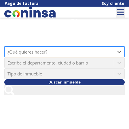
Pago de factura
Soy cliente
Construimos Bienestar
Nos transformamos en un ecosistema
que brinda soluciones para el hábitat.
option , selected.
¿Qué quieres hacer? is focused ,type to refine
¿Qué quieres hacer?
Escribe el departamento, ciudad o barrio
Tipo de inmueble
Buscar inmueble