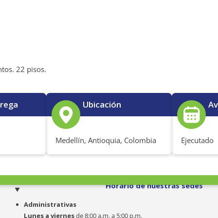
ntos. 22 pisos.
trega
Ubicación
Av
Medellín, Antioquia, Colombia
Ejecutado
o
Horario de nuestras sedes
Administrativas
Lunes a viernes
de 8:00 a.m. a 5:00 p.m.