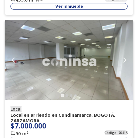
Ver inmueble
Local
Local en arriendo en Cundinamarca, BOGOTÁ,
ZARZAMORA
$7.000.000
2
90
m
Código:
70415