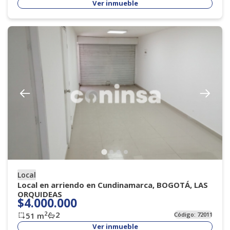
Ver inmueble
Local
Local en arriendo en Cundinamarca, BOGOTÁ, LAS
ORQUIDEAS
$4.000.000
2
2
51
m
Código:
72011
Ver inmueble