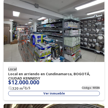
Local
Local en arriendo en Cundinamarca, BOGOTÁ,
CIUDAD KENNEDY
$12.000.000
5
2
320
m
Código:
90586
Ver inmueble