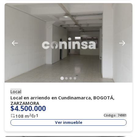
Local
Local en arriendo en Cundinamarca, BOGOTÁ,
ZARZAMORA
$4.500.000
1
2
108
m
Código:
74981
Ver inmueble