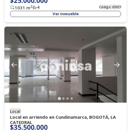
$25.000.000
4
2
1031
m
Código:
65927
Ver inmueble
Local
Local en arriendo en Cundinamarca, BOGOTÁ, LA
CATEDRAL
$35.500.000