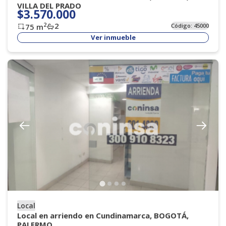
VILLA DEL PRADO
$3.570.000
2
2
75
m
Código:
45000
Ver inmueble
Local
Local en arriendo en Cundinamarca, BOGOTÁ,
PALERMO