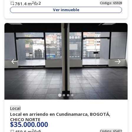
2
2
761.4
m
Código:
65928
Ver inmueble
Local
Local en arriendo en Cundinamarca, BOGOTÁ,
CHICO NORTE
$35.000.000
6
2
459.6
m
Código:
65422