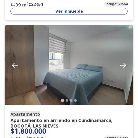
2
1
2
39
m
Código:
73564
Ver inmueble
Apartamento
Apartamento en arriendo en Cundinamarca,
BOGOTÁ, LAS NIEVES
$1.800.000
1
1
2
Código:
75334