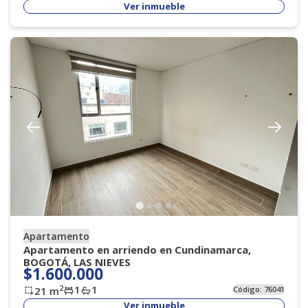
Ver inmueble
Apartamento
Apartamento en arriendo en Cundinamarca,
BOGOTÁ, LAS NIEVES
$1.600.000
1
1
2
21
m
Código:
76041
Ver inmueble