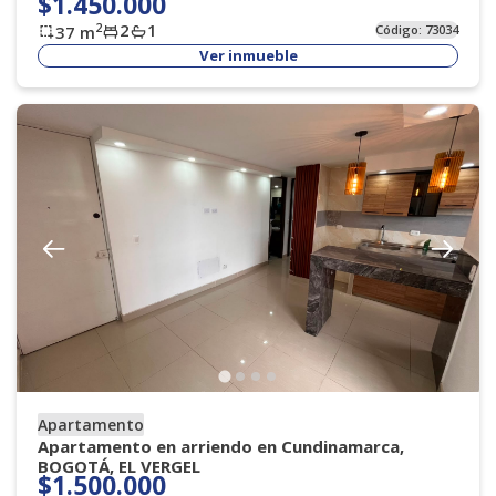
$1.450.000
2
1
2
37
m
Código:
73034
Ver inmueble
Apartamento
Apartamento en arriendo en Cundinamarca,
BOGOTÁ, EL VERGEL
$1.500.000