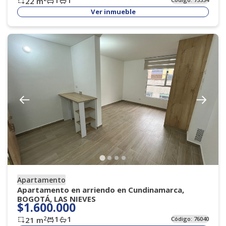
22
m
Ver inmueble
Apartamento
Apartamento en arriendo en Cundinamarca,
BOGOTÁ, LAS NIEVES
$1.600.000
1
1
2
21
m
Código:
76040