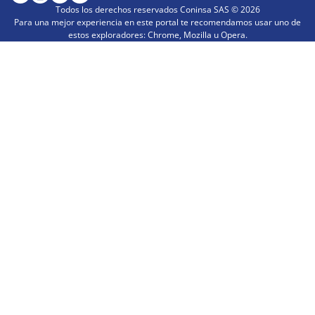
Todos los derechos reservados Coninsa SAS ©
2026
Para una mejor experiencia en este portal te recomendamos usar uno de
estos exploradores: Chrome, Mozilla u Opera.