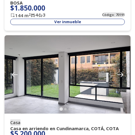
BOSA
$1.850.000
4
3
2
144
m
Código:
70191
Ver inmueble
Casa
Casa en arriendo en Cundinamarca, COTÁ, COTA
$5.200.000