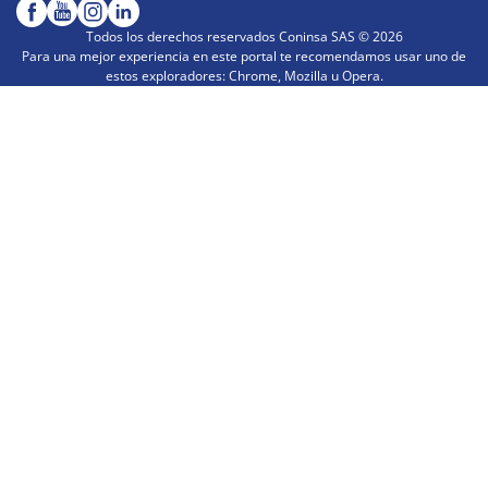
Todos los derechos reservados Coninsa SAS ©
2026
Para una mejor experiencia en este portal te recomendamos usar uno de
estos exploradores: Chrome, Mozilla u Opera.