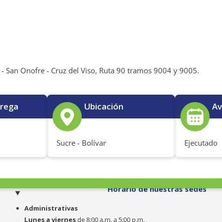
o - San Onofre - Cruz del Viso, Ruta 90 tramos 9004 y 9005.
trega
Ubicación
Av
Sucre - Bolívar
Ejecutado
o
Horario de nuestras sedes
Administrativas
Lunes a viernes
de 8:00 a.m. a 5:00 p.m.