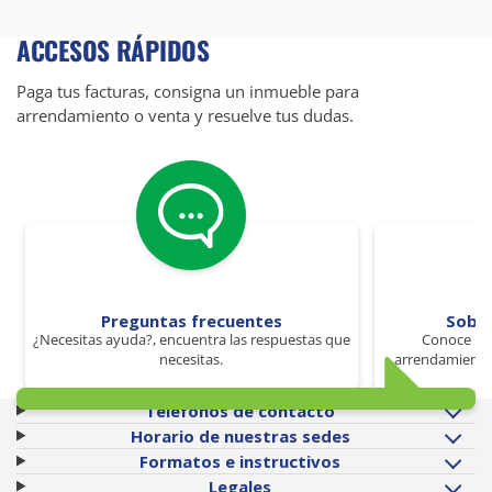
ACCESOS RÁPIDOS
Paga tus facturas, consigna un inmueble para
arrendamiento o venta y resuelve tus dudas.
Preguntas frecuentes
Sobr
¿Necesitas ayuda?, encuentra las respuestas que
Conoce los
necesitas.
arrendamiento 
Teléfonos de contacto
Horario de nuestras sedes
Formatos e instructivos
Legales