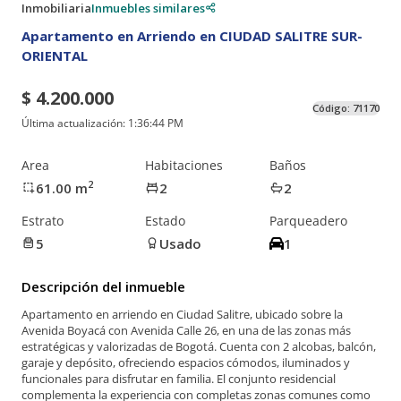
Inmobiliaria
Inmuebles similares
Apartamento en Arriendo en CIUDAD SALITRE SUR-
ORIENTAL
$ 4.200.000
Código:
71170
Última actualización:
1:36:44 PM
Area
Habitaciones
Baños
2
61.00
m
2
2
Estrato
Estado
Parqueadero
5
Usado
1
Descripción del inmueble
Apartamento en arriendo en Ciudad Salitre, ubicado sobre la
Avenida Boyacá con Avenida Calle 26, en una de las zonas más
estratégicas y valorizadas de Bogotá. Cuenta con 2 alcobas, balcón,
garaje y depósito, ofreciendo espacios cómodos, iluminados y
funcionales para disfrutar en familia. El conjunto residencial
complementa la experiencia con completas zonas comunes como