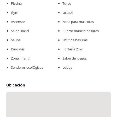
Piscina
Turco
Gym
Jacuzzi
Ascensor
Zona para mascotas
Salon social
Cuarto manejo basuras
Sauna
Shut de basuras
Parq visi
PorterÍa 24-7
Zona infantil
Salon de juegos
Senderos ecolÓgicos
Lobby
Ubicación