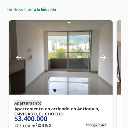
Inmuebles similares
a la búsqueda
Apartamento
Ap
Apartamento en arriendo en Antioquia,
Ap
ENVIGADO, EL CHOCHO
ME
$3.400.000
$
3
2
2
70.00
m
Código:
67676