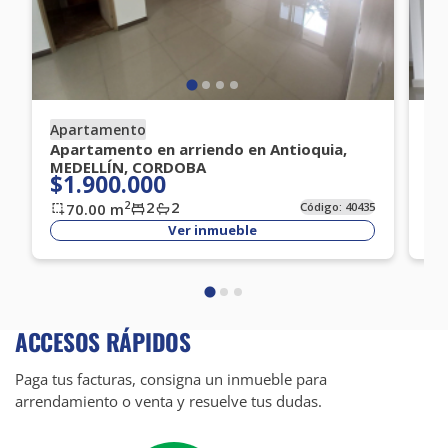
Apartamento
Ap
Apartamento en arriendo en Antioquia,
Ap
MEDELLÍN, CORDOBA
BE
$1.900.000
$
2
2
2
70.00
m
Código:
40435
Ver inmueble
ACCESOS RÁPIDOS
Paga tus facturas, consigna un inmueble para
arrendamiento o venta y resuelve tus dudas.