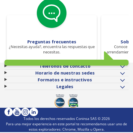
Preguntas frecuentes
Sobr
¿Necesitas ayuda?, encuentra las respuestas que
Conoce los
necesitas.
arrendamiento 
Teléfonos de contacto
Horario de nuestras sedes
Formatos e instructivos
Legales
Todos los derechos reservados Coninsa SAS ©
2026
Para una mejor experiencia en este portal te recomendamos usar uno de
estos exploradores: Chrome, Mozilla u Opera.