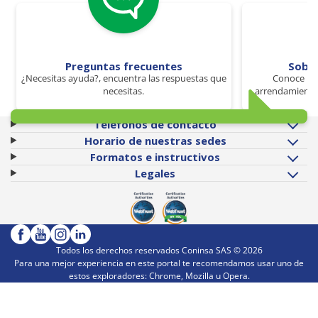
Preguntas frecuentes
Sobr
¿Necesitas ayuda?, encuentra las respuestas que
Conoce los
necesitas.
arrendamiento 
Teléfonos de contacto
Horario de nuestras sedes
Formatos e instructivos
Legales
Todos los derechos reservados Coninsa SAS ©
2026
Para una mejor experiencia en este portal te recomendamos usar uno de
estos exploradores: Chrome, Mozilla u Opera.