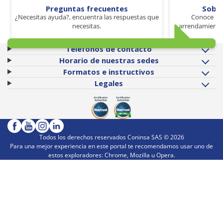
Preguntas frecuentes
Sobr
¿Necesitas ayuda?, encuentra las respuestas que
Conoce los
necesitas.
arrendamiento 
Teléfonos de contacto
Horario de nuestras sedes
Formatos e instructivos
Legales
Todos los derechos reservados Coninsa SAS ©
2026
Para una mejor experiencia en este portal te recomendamos usar uno de
estos exploradores: Chrome, Mozilla u Opera.