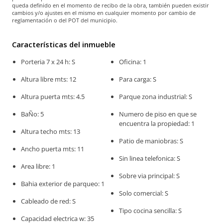
queda definido en el momento de recibo de la obra, también pueden existir
cambios y/o ajustes en el mismo en cualquier momento por cambio de
reglamentación o del POT del municipio.
Características del inmueble
Porteria 7 x 24 h: S
Oficina: 1
Altura libre mts: 12
Para carga: S
Altura puerta mts: 4.5
Parque zona industrial: S
BaÑo: 5
Numero de piso en que se
encuentra la propiedad: 1
Altura techo mts: 13
Patio de maniobras: S
Ancho puerta mts: 11
Sin linea telefonica: S
Area libre: 1
Sobre via principal: S
Bahia exterior de parqueo: 1
Solo comercial: S
Cableado de red: S
Tipo cocina sencilla: S
Capacidad electrica w: 35