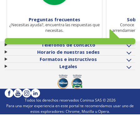
Preguntas frecuentes
Sobr
¿Necesitas ayuda?, encuentra las respuestas que
Conoce los
necesitas.
arrendamiento 
Teléfonos de contacto
Horario de nuestras sedes
Formatos e instructivos
Legales
Todos los derechos reservados Coninsa SAS ©
2026
Para una mejor experiencia en este portal te recomendamos usar uno de
estos exploradores: Chrome, Mozilla u Opera.