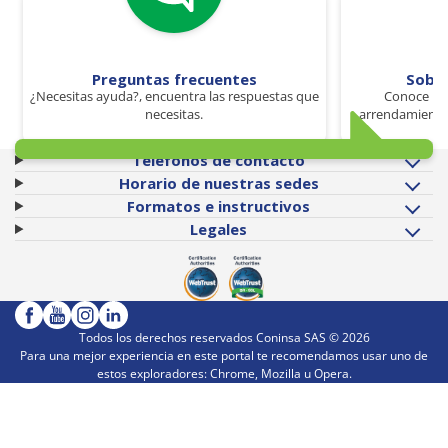
Preguntas frecuentes
Sobr
¿Necesitas ayuda?, encuentra las respuestas que
Conoce los
necesitas.
arrendamiento 
Teléfonos de contacto
Horario de nuestras sedes
Formatos e instructivos
Legales
Todos los derechos reservados Coninsa SAS ©
2026
Para una mejor experiencia en este portal te recomendamos usar uno de
estos exploradores: Chrome, Mozilla u Opera.