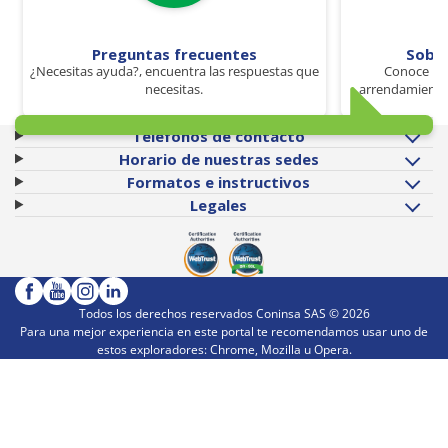
Preguntas frecuentes
Sobr
¿Necesitas ayuda?, encuentra las respuestas que
Conoce los
necesitas.
arrendamiento 
Teléfonos de contacto
Horario de nuestras sedes
Formatos e instructivos
Legales
Todos los derechos reservados Coninsa SAS ©
2026
Para una mejor experiencia en este portal te recomendamos usar uno de
estos exploradores: Chrome, Mozilla u Opera.