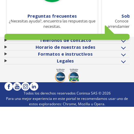
Preguntas frecuentes
Sobr
¿Necesitas ayuda?, encuentra las respuestas que
Conoce los
necesitas.
arrendamiento 
Teléfonos de contacto
Horario de nuestras sedes
Formatos e instructivos
Legales
Todos los derechos reservados Coninsa SAS ©
2026
Para una mejor experiencia en este portal te recomendamos usar uno de
estos exploradores: Chrome, Mozilla u Opera.