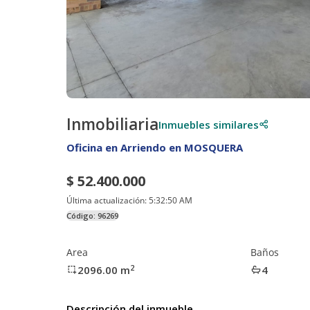
Inmobiliaria
Inmuebles similares
Oficina en Arriendo en MOSQUERA
$ 52.400.000
Última actualización:
5:32:50 AM
Código:
96269
Area
Baños
2
2096.00
m
4
Descripción del inmueble