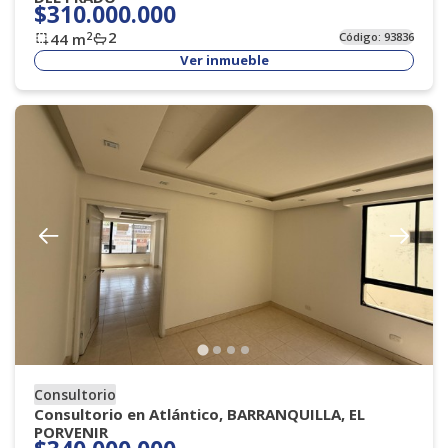
$310.000.000
2
2
44
m
Código:
93836
Ver inmueble
Consultorio
Consultorio en Atlántico, BARRANQUILLA, EL
PORVENIR