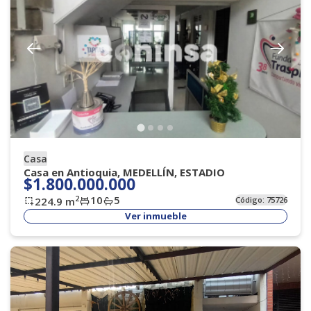
Casa
Casa en Antioquia, MEDELLÍN, ESTADIO
$1.800.000.000
10
5
2
224.9
m
Código:
75726
Ver inmueble