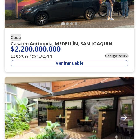
Casa
Casa en Antioquia, MEDELLÍN, SAN JOAQUIN
$2.200.000.000
13
11
2
323
m
Código:
91854
Ver inmueble