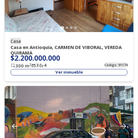
Casa
Casa en Antioquia, CARMEN DE VIBORAL, VEREDA
QUIRAMA
$2.200.000.000
3
4
2
300
m
Código:
91174
Ver inmueble