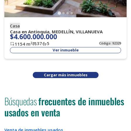
Casa
Casa en Antioquia, MEDELLÍN, VILLANUEVA
$4.600.000.000
37
5
2
1154
m
Código:
92329
Ver inmueble
Cargar más inmuebles
Búsquedas
frecuentes de inmuebles
usados en venta
Venta de inmuebles usados