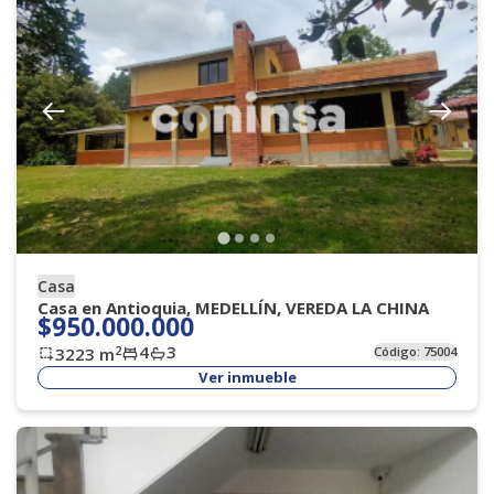
Casa
Casa en Antioquia, MEDELLÍN, VEREDA LA CHINA
$950.000.000
4
3
2
3223
m
Código:
75004
Ver inmueble