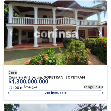
Casa
Casa en Antioquia, SOPETRAN, SOPETRAN
$1.300.000.000
6
4
2
408
m
Código:
75433
Ver inmueble