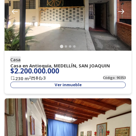
Casa
Casa en Antioquia, MEDELLÍN, SAN JOAQUIN
$2.200.000.000
8
3
2
230
m
Código:
90353
Ver inmueble