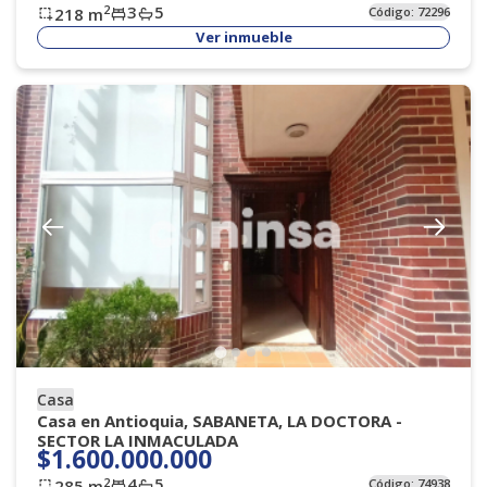
3
5
2
218
m
Código:
72296
Ver inmueble
Casa
Casa en Antioquia, SABANETA, LA DOCTORA -
SECTOR LA INMACULADA
$1.600.000.000
4
5
2
285
m
Código:
74938