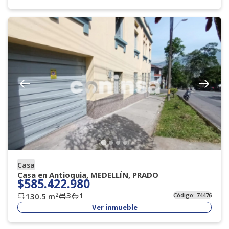
Casa
Casa en Antioquia, MEDELLÍN, PRADO
$585.422.980
3
1
2
130.5
m
Código:
74476
Ver inmueble