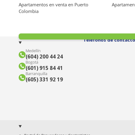
Apartamentos en venta en Puerto
Apartament
Colombia
Amoblado
Si
No
Teléfonos de contact
Vigilancia
Medellín
(604) 200 44 24
Todos
Porteria 7 X 24 H
(
)
(
15
)
Bogotá
(601) 915 84 41
Porteria 7 X 12
Porteria Dia
(
2
)
(
1
)
Barranquilla
(605) 331 92 19