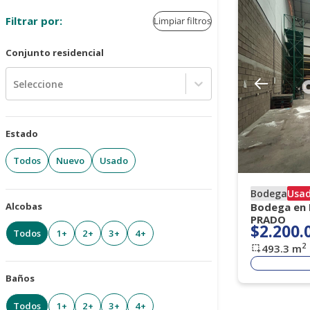
Filtrar por:
Limpiar filtros
Conjunto residencial
Seleccione
Estado
Todos
Nuevo
Usado
Bodega
Usa
Alcobas
Bodega en 
PRADO
$2.200.
Todos
1+
2+
3+
4+
2
493.3
m
Baños
Todos
1+
2+
3+
4+