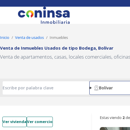
Navigated to Venta de Inmuebles Usados de tipo Bodega, Bolívar
Inicio
Venta de usados
Inmuebles
Venta de Inmuebles Usados
de tipo
Bodega
,
Bolívar
Venta de apartamentos, casas, locales comerciales, oficin
Bolívar
Estas viendo
2
de
Ver vivienda
Ver comercio