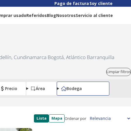
Pago de factura
Soy cliente
mprar usado
Referidos
Blog
Nosotros
Servicio al cliente
dellín, Cundinamarca Bogotá, Atlántico Barranquilla
Limpiar filtros
Precio
Área
Bodega
Lista
Mapa
Ordenar por