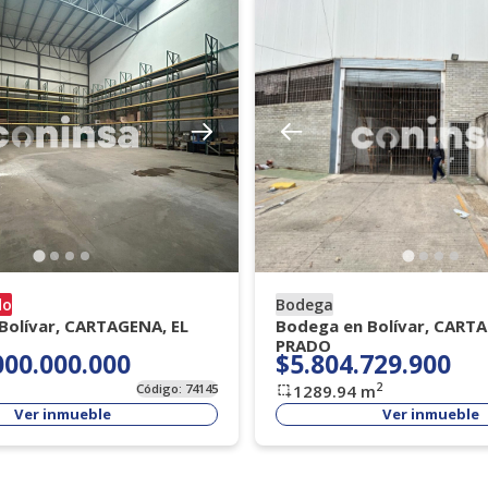
do
Bodega
Bolívar, CARTAGENA, EL
Bodega en Bolívar, CARTA
PRADO
000.000.000
$5.804.729.900
2
Código:
74145
1289.94
m
Ver inmueble
Ver inmueble