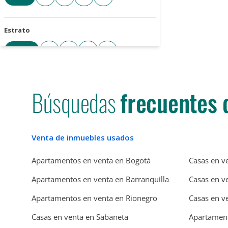
Estrato
Todos
3
4
5
6
Cantidad de parqueaderos
Búsquedas
frecuentes 
Todos
1+
2+
3+
4+
Tipo de parqueadero
Venta de inmuebles usados
Seleccione
Apartamentos en venta en Bogotá
Casas en v
Apartamentos en venta en Barranquilla
Casas en v
Antigüedad de la propiedad
Apartamentos en venta en Rionegro
Casas en v
Casas en venta en Sabaneta
Apartament
Seleccione