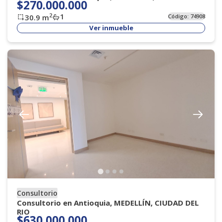
$270.000.000
1
2
30.9
m
Código:
74908
Ver inmueble
Consultorio
Consultorio en Antioquia, MEDELLÍN, CIUDAD DEL
RIO
$630.000.000