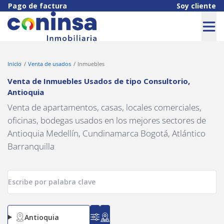
Navigated to Venta de Inmuebles Usados de tipo Consultorio, An
Pago de factura
Soy cliente
Inicio
Venta de usados
Inmuebles
Venta de Inmuebles Usados
de tipo
Consultorio
,
Antioquia
Venta de apartamentos, casas, locales comerciales,
oficinas, bodegas usados en los mejores sectores de
Antioquia Medellín, Cundinamarca Bogotá, Atlántico
Barranquilla
Antioquia