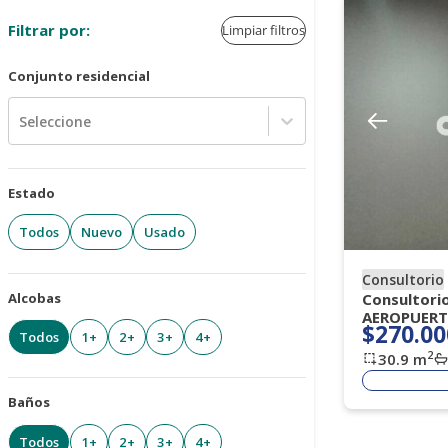
Filtrar por:
Limpiar filtros
Conjunto residencial
Seleccione
Estado
Todos
Nuevo
Usado
Consultorio
Alcobas
Consultori
AEROPUER
$270.00
Todos
1+
2+
3+
4+
2
30.9
m
Baños
Todos
1+
2+
3+
4+