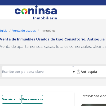
Navigated to Venta de Inmuebles Usados de tipo Consultorio, An
Inicio
Venta de usados
Inmuebles
Venta de Inmuebles Usados
de tipo
Consultorio
,
Antioquia
Venta de apartamentos, casas, locales comerciales, oficin
Antioquia
Estas viendo
2
de
Ver vivienda
Ver comercio