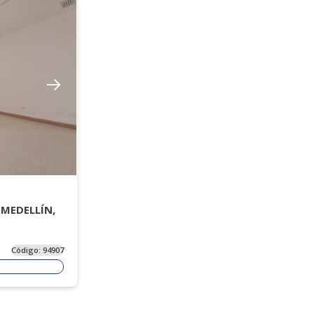
, MEDELLÍN,
Código:
94907