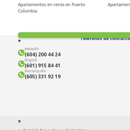
Apartamentos en venta en Puerto
Apartament
Colombia
Amoblado
Si
No
Teléfonos de contact
Vigilancia
Medellín
(604) 200 44 24
Todos
Porteria 7 X 24 H
(
)
(
15
)
Bogotá
(601) 915 84 41
Porteria 7 X 12
Porteria Dia
(
2
)
(
1
)
Barranquilla
(605) 331 92 19