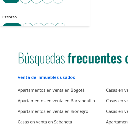
Estrato
Todos
3
4
5
6
Cantidad de parqueaderos
Búsquedas
frecuentes 
Todos
1+
2+
3+
4+
Tipo de parqueadero
Venta de inmuebles usados
Seleccione
Apartamentos en venta en Bogotá
Casas en v
Apartamentos en venta en Barranquilla
Casas en v
Antigüedad de la propiedad
Apartamentos en venta en Rionegro
Casas en v
Casas en venta en Sabaneta
Apartament
Seleccione