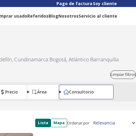
Pago de factura
Soy cliente
mprar usado
Referidos
Blog
Nosotros
Servicio al cliente
dellín, Cundinamarca Bogotá, Atlántico Barranquilla
Limpiar filtros
Precio
Área
Consultorio
Lista
Mapa
Ordenar por