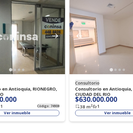
Consultorio
o en Antioquia, RIONEGRO,
Consultorio en Antioquia
TO
CIUDAD DEL RIO
0.000
$630.000.000
1
1
2
Código:
74908
38
m
Ver inmueble
Ver inmueble