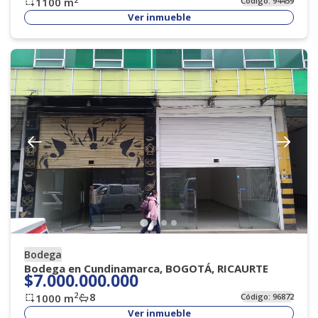
1100
m
Código:
94459
Ver inmueble
Bodega
Bodega en Cundinamarca, BOGOTÁ, RICAURTE
$7.000.000.000
8
2
1000
m
Código:
96872
Ver inmueble