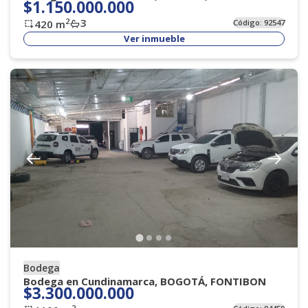
$1.150.000.000
3
2
420
m
Código:
92547
Ver inmueble
Bodega
Bodega en Cundinamarca, BOGOTÁ, FONTIBON
$3.300.000.000
2