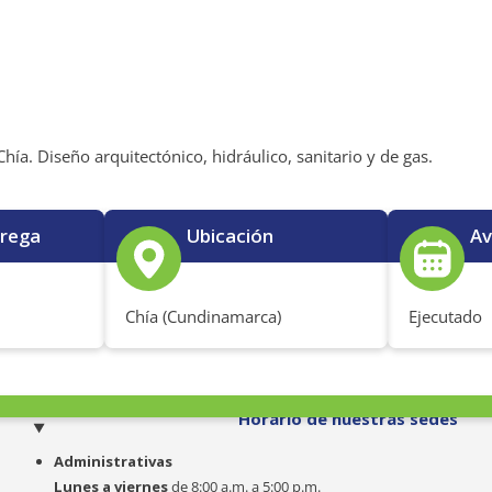
ía. Diseño arquitectónico, hidráulico, sanitario y de gas.
trega
Ubicación
Av
Chía (Cundinamarca)
Ejecutado
o
Horario de nuestras sedes
Administrativas
Lunes a viernes
de 8:00 a.m. a 5:00 p.m.