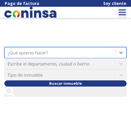
Pago de factura
Soy cliente
Construimos Bienestar
Nos transformamos en un ecosistema
que brinda soluciones para el hábitat.
option , selected.
¿Qué quieres hacer? is focused ,type to refine
¿Qué quieres hacer?
Escribe el departamento, ciudad o barrio
Tipo de inmueble
Buscar inmueble