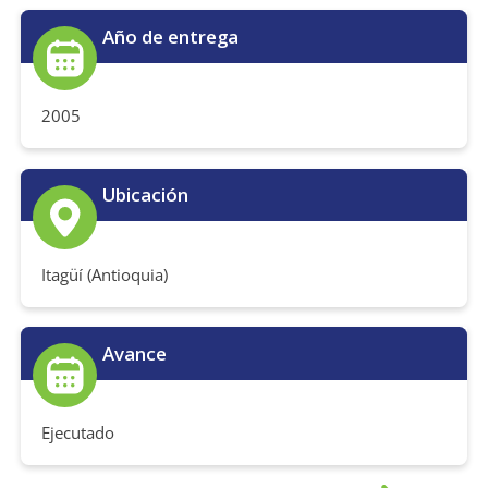
Año de entrega
2005
Ubicación
Itagüí (Antioquia)
Avance
Ejecutado