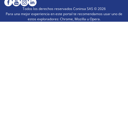
Todos los derechos reservados Coninsa SAS ©
2026
Para una mejor experiencia en este portal te recomendamos usar uno de
estos exploradores: Chrome, Mozilla u Opera.