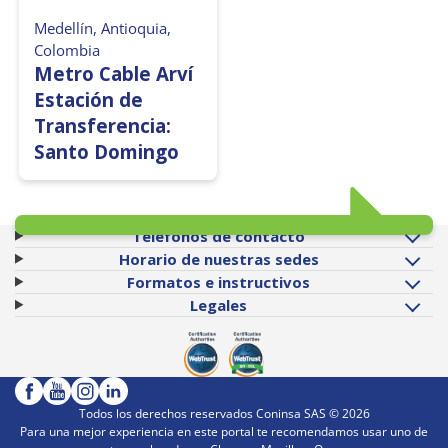
Medellín, Antioquia,
Colombia
Metro Cable Arví
Estación de
Transferencia:
Santo Domingo
Teléfonos de contacto
Horario de nuestras sedes
Formatos e instructivos
Legales
Todos los derechos reservados Coninsa SAS ©
2026
Para una mejor experiencia en este portal te recomendamos usar uno de