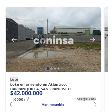
Lote
B
Lote en arriendo en Atlántico,
B
BARRANQUILLA, SAN FRANCISCO
M
$42.000.000
2
6000
m
Código:
54557
Ver inmueble