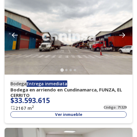
Bodega
Entrega inmediata
Bodega en arriendo en Cundinamarca, FUNZA, EL
CERRITO
$33.593.615
2
2167
m
Código:
71329
Ver inmueble