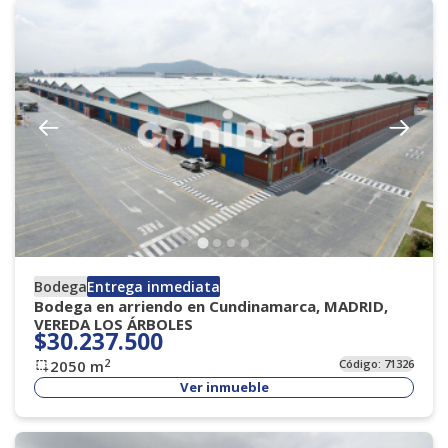
Bodega
Entrega inmediata
Bodega en arriendo en Cundinamarca, MADRID,
VEREDA LOS ÁRBOLES
$30.237.500
2
2050
m
Código:
71326
Ver inmueble