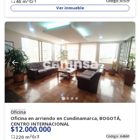
1
46
m
Código:
61579
Ver inmueble
Oficina
Oficina en arriendo en Cundinamarca, BOGOTÁ,
CENTRO INTERNACIONAL
$12.000.000
3
2
220
m
Código:
64660