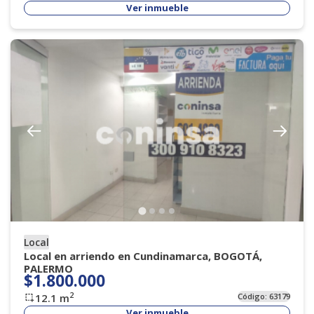
Ver inmueble
Local
Local en arriendo en Cundinamarca, BOGOTÁ,
PALERMO
$1.800.000
2
12.1
m
Código:
63179
Ver inmueble