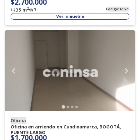
$2.700.000
1
2
35
m
Código:
61575
Ver inmueble
Oficina
Oficina en arriendo en Cundinamarca, BOGOTÁ,
PUENTE LARGO
$1.700.000