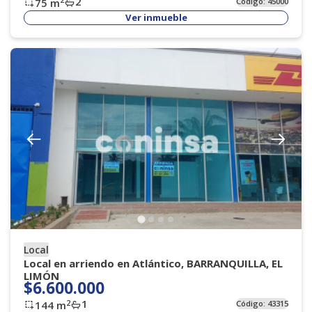
2
75
m
Código:
45000
Ver inmueble
Local
Local en arriendo en Atlántico, BARRANQUILLA, EL
LIMÓN
$6.600.000
1
2
144
m
Código:
43315