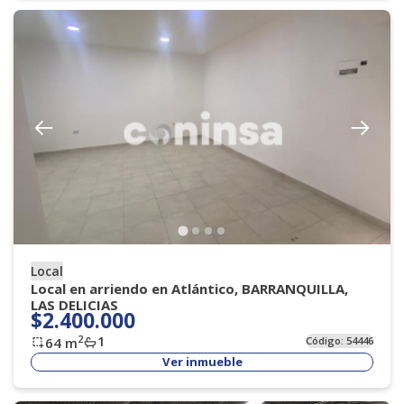
Local
Local en arriendo en Atlántico, BARRANQUILLA,
LAS DELICIAS
$2.400.000
1
2
64
m
Código:
54446
Ver inmueble