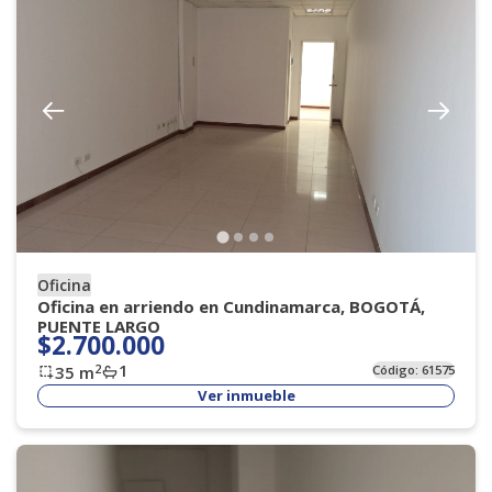
Oficina
Oficina en arriendo en Cundinamarca, BOGOTÁ,
PUENTE LARGO
$2.700.000
1
2
35
m
Código:
61575
Ver inmueble