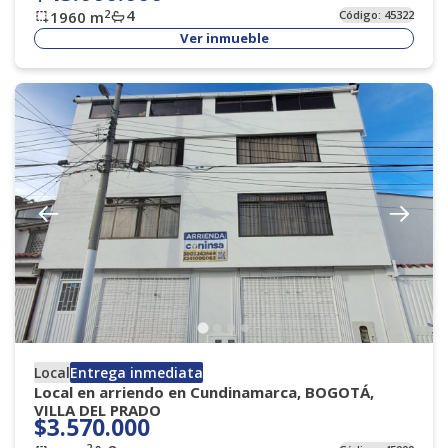
4
2
1960
m
Código:
45322
Ver inmueble
Local
Entrega inmediata
Local en arriendo en Cundinamarca, BOGOTÁ,
VILLA DEL PRADO
$3.570.000
2