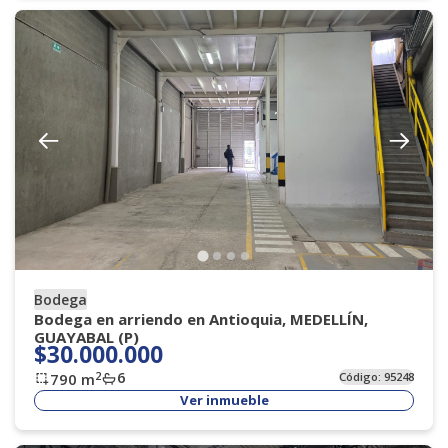
Bodega
Bodega en arriendo en Antioquia, MEDELLÍN,
GUAYABAL (P)
$30.000.000
6
2
790
m
Código:
95248
Ver inmueble