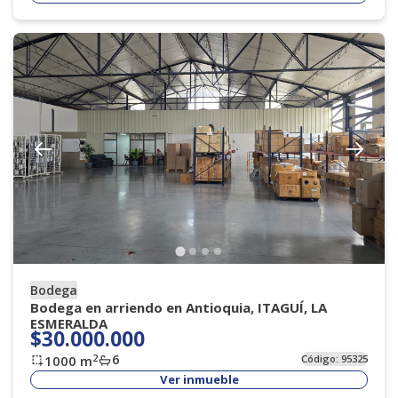
Bodega
Bodega en arriendo en Antioquia, ITAGUÍ, LA
ESMERALDA
$30.000.000
6
2
1000
m
Código:
95325
Ver inmueble