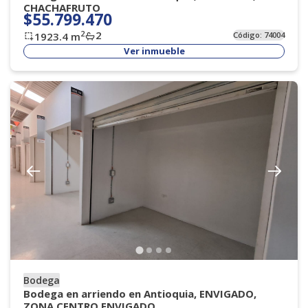
CHACHAFRUTO
$55.799.470
2
2
1923.4
m
Código:
74004
Ver inmueble
Bodega
Bodega en arriendo en Antioquia, ENVIGADO,
ZONA CENTRO ENVIGADO