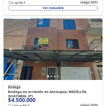
1
2
1
m
Código:
93711
Ver inmueble
Bodega
Bodega en arriendo en Antioquia, MEDELLÍN,
GUAYABAL (P)
$4.500.000
1
2
170
m
Código:
93710