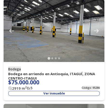
Bodega
Bodega en arriendo en Antioquia, ITAGUÍ, ZONA
CENTRO-ITAGUI
$75.000.000
5
2
2919
m
Código:
95286
Ver inmueble