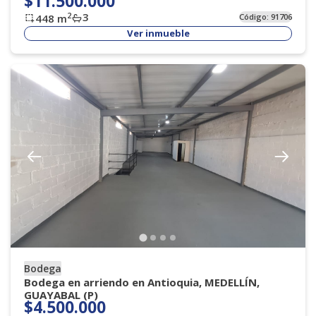
$11.500.000
3
2
448
m
Código:
91706
Ver inmueble
Bodega
Bodega en arriendo en Antioquia, MEDELLÍN,
GUAYABAL (P)
$4.500.000