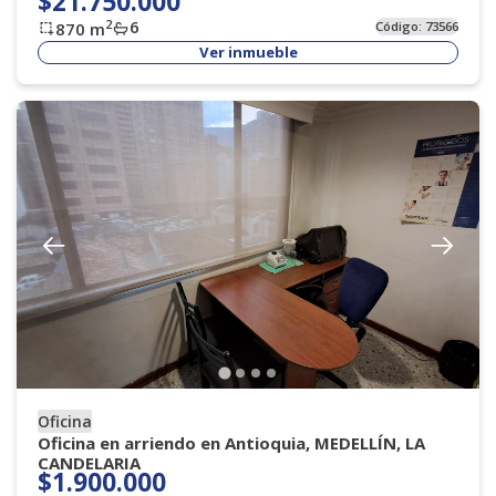
$21.750.000
6
2
870
m
Código:
73566
Ver inmueble
Oficina
Oficina en arriendo en Antioquia, MEDELLÍN, LA
CANDELARIA
$1.900.000