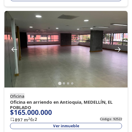
Oficina
Oficina en arriendo en Antioquia, MEDELLÍN, EL
POBLADO
$165.000.000
2
2
897
m
Código:
92522
Ver inmueble