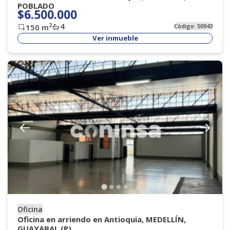
POBLADO
$6.500.000
4
2
150
m
Código:
50943
Ver inmueble
Oficina
Oficina en arriendo en Antioquia, MEDELLÍN,
GUAYABAL (P)