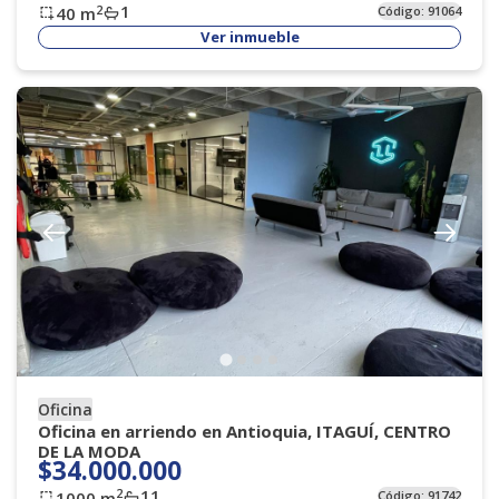
1
2
40
m
Código:
91064
Ver inmueble
Oficina
Oficina en arriendo en Antioquia, ITAGUÍ, CENTRO
DE LA MODA
$34.000.000
11
2
1000
m
Código:
91742