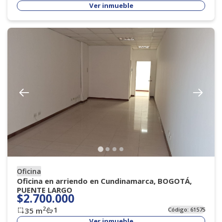
Ver inmueble
Oficina
Oficina en arriendo en Cundinamarca, BOGOTÁ,
PUENTE LARGO
$2.700.000
1
2
35
m
Código:
61575
Ver inmueble