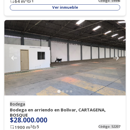
1
64
m
Código:
54446
Ver inmueble
Bodega
Bodega en arriendo en Bolívar, CARTAGENA,
BOSQUE
$28.000.000
5
2
1900
m
Código:
52207