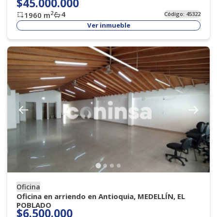
$45.000.000
4
2
1960
m
Código:
45322
Ver inmueble
Oficina
Oficina en arriendo en Antioquia, MEDELLÍN, EL
POBLADO
$6.500.000