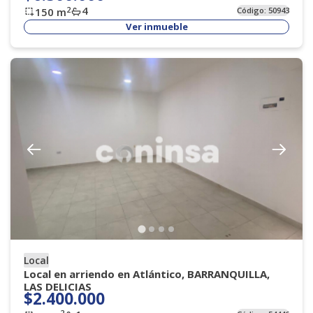
4
2
150
m
Código:
50943
Ver inmueble
Local
Local en arriendo en Atlántico, BARRANQUILLA,
LAS DELICIAS
$2.400.000
2