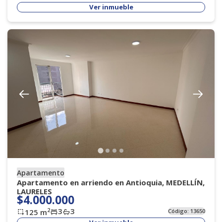
Ver inmueble
Apartamento
Apartamento en arriendo en Antioquia, MEDELLÍN,
LAURELES
$4.000.000
3
3
2
125
m
Código:
13650