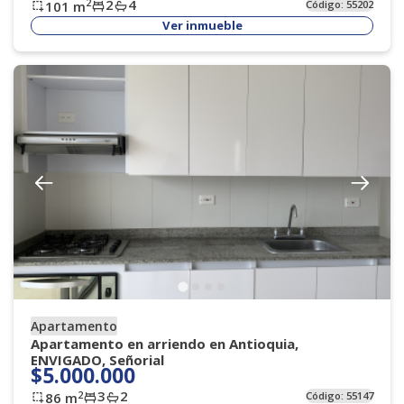
2
4
2
101
m
Código:
55202
Ver inmueble
Apartamento
Apartamento en arriendo en Antioquia,
ENVIGADO, Señorial
$5.000.000
3
2
2
86
m
Código:
55147