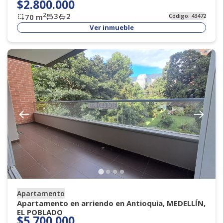
$2.800.000
3
2
2
70
m
Código:
43472
Ver inmueble
Apartamento
Apartamento en arriendo en Antioquia, MEDELLÍN,
EL POBLADO
$5.700.000