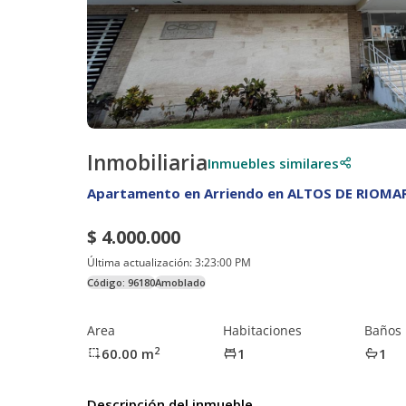
Inmobiliaria
Inmuebles similares
Apartamento en Arriendo en ALTOS DE RIOMA
$ 4.000.000
Última actualización:
3:23:00 PM
Código:
96180
Amoblado
Area
Habitaciones
Baños
2
60.00
m
1
1
Descripción del inmueble