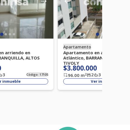
Apartamento
n arriendo en
Apartamento en arriendo en
RRANQUILLA, ALTOS
Atlántico, BARRANQUILLA, VIL
TIVOLY
0
$3.800.000
3
2
3
2
Código:
17105
96.00
m
Códi
r inmueble
Ver inmueble