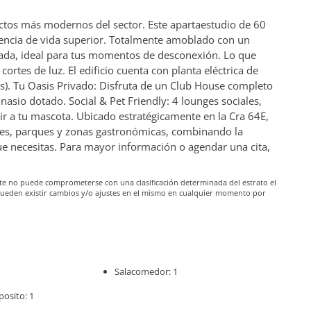
ectos más modernos del sector. Este apartaestudio de 60
riencia de vida superior. Totalmente amoblado con un
ivada, ideal para tus momentos de desconexión. Lo que
cortes de luz. El edificio cuenta con planta eléctrica de
s). Tu Oasis Privado: Disfruta de un Club House completo
mnasio dotado. Social & Pet Friendly: 4 lounges sociales,
r a tu mascota. Ubicado estratégicamente en la Cra 64E,
les, parques y zonas gastronómicas, combinando la
que necesitas. Para mayor información o agendar una cita,
iante no puede comprometerse con una clasificación determinada del estrato el
pueden existir cambios y/o ajustes en el mismo en cualquier momento por
Salacomedor: 1
posito: 1