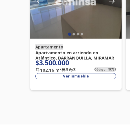
Apartamento
Apartamento en arriendo en
Atlántico, BARRANQUILLA, MIRAMAR
$3.500.000
3
3
2
102.16
m
Código:
49727
Ver inmueble