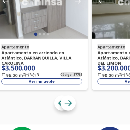
Apartamento
Apartamento
Apartamento en arriendo en
Apartamento e
Atlántico, BARRANQUILLA, VILLA
Atlántico, BA
CAROLINA
DEL LIMÓN
$3.500.000
$3.200.00
3
3
3
2
2
96.00
m
Código:
37735
90.00
m
Ver inmueble
Ve