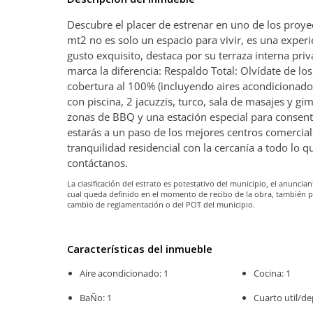
Descubre el placer de estrenar en uno de los proy
mt2 no es solo un espacio para vivir, es una expe
gusto exquisito, destaca por su terraza interna pr
marca la diferencia: Respaldo Total: Olvídate de los 
cobertura al 100% (incluyendo aires acondicionado
con piscina, 2 jacuzzis, turco, sala de masajes y gi
zonas de BBQ y una estación especial para consenti
estarás a un paso de los mejores centros comercia
tranquilidad residencial con la cercanía a todo lo 
contáctanos.
La clasificación del estrato es potestativo del municipio, el anunc
cual queda definido en el momento de recibo de la obra, también 
cambio de reglamentación o del POT del municipio.
Características del inmueble
Aire acondicionado: 1
Cocina: 1
BaÑo: 1
Cuarto util/de