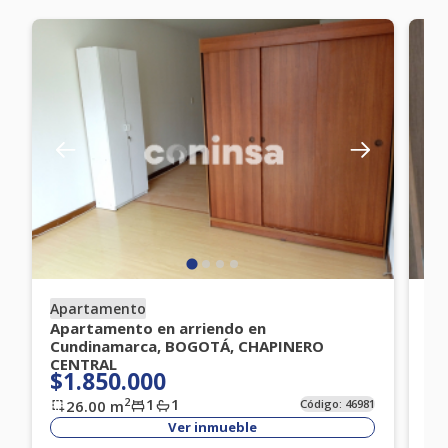
Apartamento
Ap
Apartamento en arriendo en
Ap
Cundinamarca, BOGOTÁ, CHAPINERO
Cu
$
CENTRAL
$1.850.000
1
1
2
26.00
m
Código:
46981
Ver inmueble