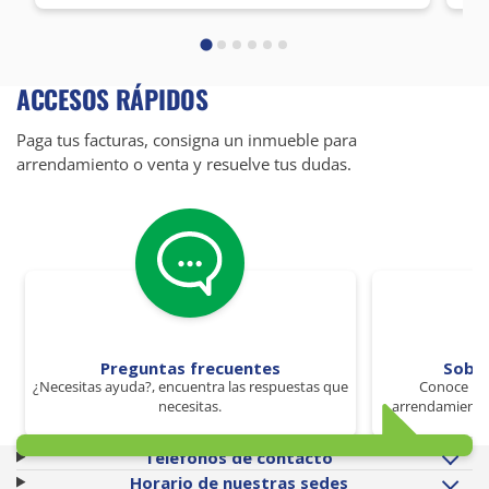
ACCESOS RÁPIDOS
Paga tus facturas, consigna un inmueble para
arrendamiento o venta y resuelve tus dudas.
Preguntas frecuentes
Sobr
¿Necesitas ayuda?, encuentra las respuestas que
Conoce los
necesitas.
arrendamiento 
Teléfonos de contacto
Horario de nuestras sedes