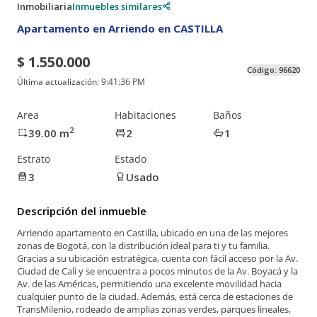
Inmobiliaria
Inmuebles similares
Apartamento en Arriendo en CASTILLA
$ 1.550.000
Código:
96620
Última actualización:
9:41:36 PM
Area
Habitaciones
Baños
2
39.00
m
2
1
Estrato
Estado
3
Usado
Descripción del inmueble
Arriendo apartamento en Castilla, ubicado en una de las mejores
zonas de Bogotá, con la distribución ideal para ti y tu familia.
Gracias a su ubicación estratégica, cuenta con fácil acceso por la Av.
Ciudad de Cali y se encuentra a pocos minutos de la Av. Boyacá y la
Av. de las Américas, permitiendo una excelente movilidad hacia
cualquier punto de la ciudad. Además, está cerca de estaciones de
TransMilenio, rodeado de amplias zonas verdes, parques lineales,