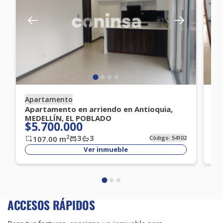
Apartamento
Ap
Apartamento en arriendo en Antioquia,
Ap
MEDELLÍN, EL POBLADO
ME
$5.700.000
$
3
3
2
107.00
m
Código:
54102
Ver inmueble
ACCESOS RÁPIDOS