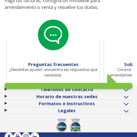
Paga tus facturas, consigna un inmueble para
arrendamiento o venta y resuelve tus dudas.
Preguntas frecuentes
Sobr
¿Necesitas ayuda?, encuentra las respuestas que
Conoce los
necesitas.
arrendamiento 
Teléfonos de contacto
Horario de nuestras sedes
Formatos e instructivos
Legales