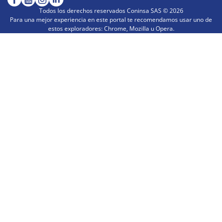
Todos los derechos reservados Coninsa SAS ©
2026
Para una mejor experiencia en este portal te recomendamos usar uno de
estos exploradores: Chrome, Mozilla u Opera.