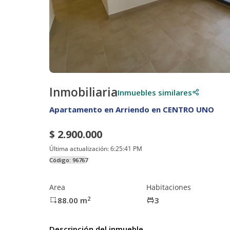
Inmobiliaria
Inmuebles similares
Apartamento en Arriendo en CENTRO UNO
$ 2.900.000
Última actualización:
6:25:41 PM
Código:
96767
Area
Habitaciones
2
88.00
m
3
Descripción del inmueble