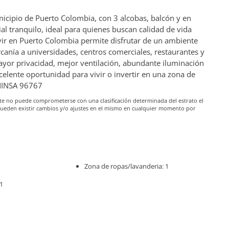
icipio de Puerto Colombia, con 3 alcobas, balcón y en
ial tranquilo, ideal para quienes buscan calidad de vida
vir en Puerto Colombia permite disfrutar de un ambiente
rcanía a universidades, centros comerciales, restaurantes y
 mayor privacidad, mejor ventilación, abundante iluminación
celente oportunidad para vivir o invertir en una zona de
ONINSA 96767
iante no puede comprometerse con una clasificación determinada del estrato el
pueden existir cambios y/o ajustes en el mismo en cualquier momento por
Zona de ropas/lavanderia: 1
1