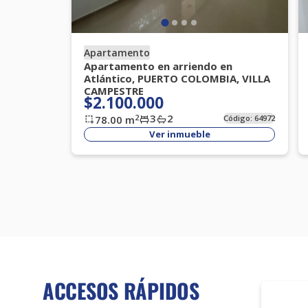
Apartamento
Apartamento en arriendo en
Atlántico, PUERTO COLOMBIA, VILLA
CAMPESTRE
$2.100.000
3
2
2
78.00
m
Código:
64972
Ver inmueble
ACCESOS RÁPIDOS