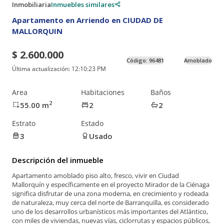
Inmobiliaria
Inmuebles similares
Apartamento en Arriendo en CIUDAD DE
MALLORQUIN
$ 2.600.000
Código:
96481
Amoblado
Última actualización:
12:10:23 PM
Area
Habitaciones
Baños
2
55.00
m
2
2
Estrato
Estado
3
Usado
Descripción del inmueble
Apartamento amoblado piso alto, fresco, vivir en Ciudad
Mallorquín y específicamente en el proyecto Mirador de la Ciénaga
significa disfrutar de una zona moderna, en crecimiento y rodeada
de naturaleza, muy cerca del norte de Barranquilla, es considerado
uno de los desarrollos urbanísticos más importantes del Atlántico,
con miles de viviendas, nuevas vías, ciclorrutas y espacios públicos,