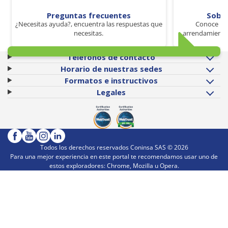
Preguntas frecuentes
Sobr
¿Necesitas ayuda?, encuentra las respuestas que
Conoce los
necesitas.
arrendamiento 
Teléfonos de contacto
Horario de nuestras sedes
Formatos e instructivos
Legales
Todos los derechos reservados Coninsa SAS ©
2026
Para una mejor experiencia en este portal te recomendamos usar uno de
estos exploradores: Chrome, Mozilla u Opera.