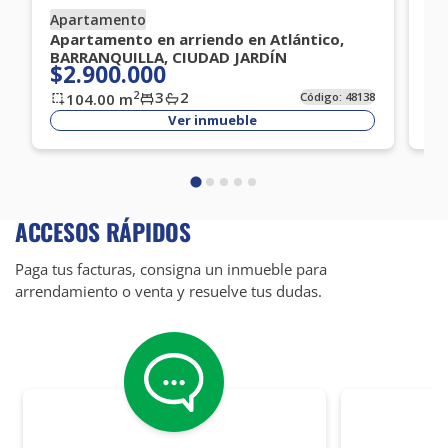
Apartamento
Ap
Apartamento en arriendo en Atlántico,
Ap
BARRANQUILLA, CIUDAD JARDÍN
PU
$2.900.000
$
3
2
2
104.00
m
Código:
48138
Ver inmueble
ACCESOS RÁPIDOS
Paga tus facturas, consigna un inmueble para
arrendamiento o venta y resuelve tus dudas.