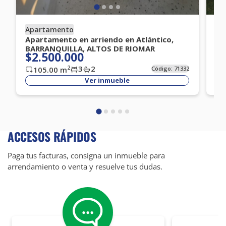
Apartamento
Ap
Apartamento en arriendo en Atlántico,
Ap
BARRANQUILLA, ALTOS DE RIOMAR
BA
$2.500.000
$
3
2
2
105.00
m
Código:
71332
Ver inmueble
ACCESOS RÁPIDOS
Paga tus facturas, consigna un inmueble para
arrendamiento o venta y resuelve tus dudas.