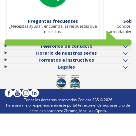
Preguntas frecuentes
Sobr
¿Necesitas ayuda?, encuentra las respuestas que
Conoce los
necesitas.
arrendamiento 
Teléfonos de contacto
Horario de nuestras sedes
Formatos e instructivos
Legales
Todos los derechos reservados Coninsa SAS ©
2026
Para una mejor experiencia en este portal te recomendamos usar uno de
estos exploradores: Chrome, Mozilla u Opera.