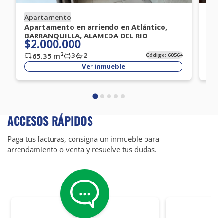
Apartamento
Ap
Apartamento en arriendo en Atlántico,
Ap
BARRANQUILLA, ALAMEDA DEL RIO
BA
$2.000.000
$
3
2
2
65.35
m
Código:
60564
Ver inmueble
ACCESOS RÁPIDOS
Paga tus facturas, consigna un inmueble para
arrendamiento o venta y resuelve tus dudas.