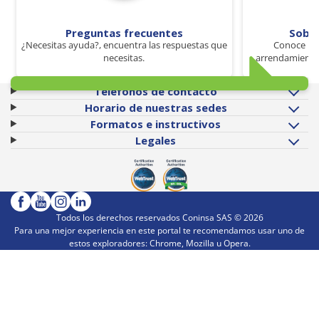
Preguntas frecuentes
Sobr
¿Necesitas ayuda?, encuentra las respuestas que
Conoce los
necesitas.
arrendamiento 
Teléfonos de contacto
Horario de nuestras sedes
Formatos e instructivos
Legales
Todos los derechos reservados Coninsa SAS ©
2026
Para una mejor experiencia en este portal te recomendamos usar uno de
estos exploradores: Chrome, Mozilla u Opera.