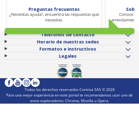
Preguntas frecuentes
Sobr
¿Necesitas ayuda?, encuentra las respuestas que
Conoce los
necesitas.
arrendamiento 
Teléfonos de contacto
Horario de nuestras sedes
Formatos e instructivos
Legales
Todos los derechos reservados Coninsa SAS ©
2026
Para una mejor experiencia en este portal te recomendamos usar uno de
estos exploradores: Chrome, Mozilla u Opera.