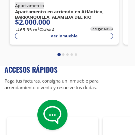
Apartamento
Ap
Apartamento en arriendo en Atlántico,
Ap
BARRANQUILLA, ALAMEDA DEL RIO
BA
$2.000.000
$
3
2
2
65.35
m
Código:
60564
Ver inmueble
ACCESOS RÁPIDOS
Paga tus facturas, consigna un inmueble para
arrendamiento o venta y resuelve tus dudas.