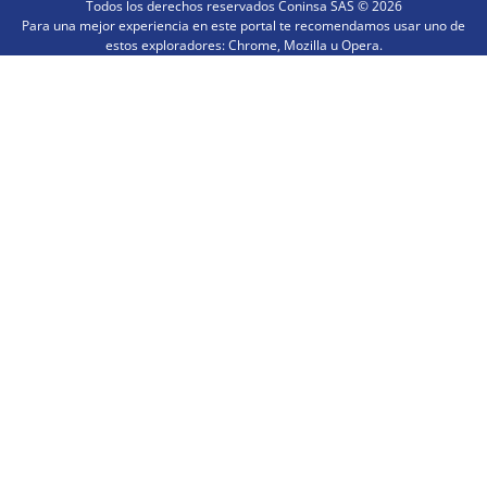
Todos los derechos reservados Coninsa SAS ©
2026
Para una mejor experiencia en este portal te recomendamos usar uno de
estos exploradores: Chrome, Mozilla u Opera.