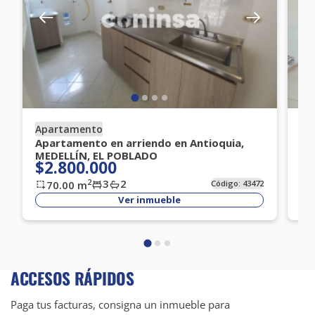
Apartamento
Ap
Apartamento en arriendo en Antioquia,
Ap
MEDELLÍN, EL POBLADO
BE
$2.800.000
$
3
2
2
70.00
m
Código:
43472
Ver inmueble
ACCESOS RÁPIDOS
Paga tus facturas, consigna un inmueble para