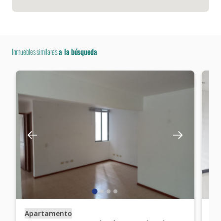
Inmuebles similares
a la búsqueda
Apartamento
Ap