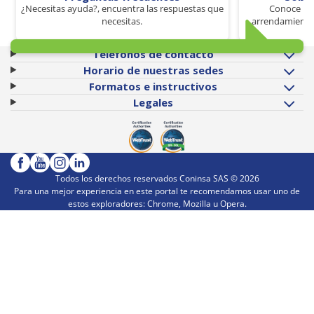
¿Necesitas ayuda?, encuentra las respuestas que
Conoce los
necesitas.
arrendamiento 
Teléfonos de contacto
Horario de nuestras sedes
Formatos e instructivos
Legales
Todos los derechos reservados Coninsa SAS ©
2026
Para una mejor experiencia en este portal te recomendamos usar uno de
estos exploradores: Chrome, Mozilla u Opera.