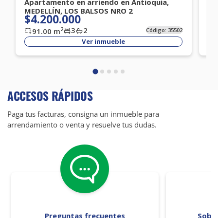
Apartamento en arriendo en Antioquia,
Ap
MEDELLÍN, LOS BALSOS NRO 2
ME
$4.200.000
$
3
2
2
91.00
m
Código:
35502
Ver inmueble
ACCESOS RÁPIDOS
Paga tus facturas, consigna un inmueble para
arrendamiento o venta y resuelve tus dudas.
Preguntas frecuentes
Sobr