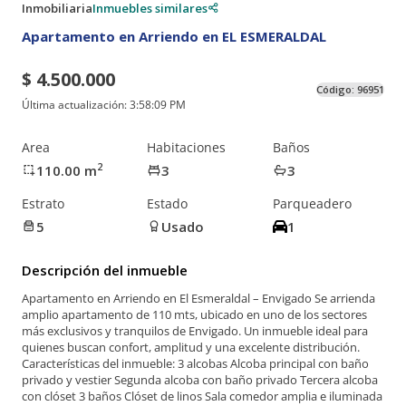
Inmobiliaria
Inmuebles similares
Apartamento en Arriendo en EL ESMERALDAL
$ 4.500.000
Código:
96951
Última actualización:
3:58:09 PM
Area
Habitaciones
Baños
2
110.00
m
3
3
Estrato
Estado
Parqueadero
5
Usado
1
Descripción del inmueble
Apartamento en Arriendo en El Esmeraldal – Envigado Se arrienda
amplio apartamento de 110 mts, ubicado en uno de los sectores
más exclusivos y tranquilos de Envigado. Un inmueble ideal para
quienes buscan confort, amplitud y una excelente distribución.
Características del inmueble: 3 alcobas Alcoba principal con baño
privado y vestier Segunda alcoba con baño privado Tercera alcoba
con clóset 3 baños Clóset de linos Sala comedor amplia e iluminada