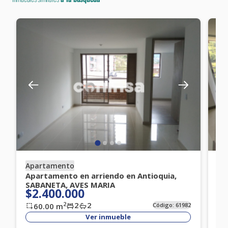
Apartamento
Ap
Apartamento en arriendo en Antioquia,
Ap
SABANETA, AVES MARIA
SA
$2.400.000
$
2
2
2
60.00
m
Código:
61982
Ver inmueble