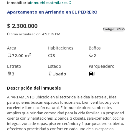
Inmobiliaria
Inmuebles similares
Apartamento en Arriendo en EL PEDRERO
$ 2.300.000
Código:
72925
Última actualización:
4:53:19 PM
Area
Habitaciones
Baños
2
72.00
m
3
2
Estrato
Estado
Parqueadero
3
Usado
1
Descripción del inmueble
APARTAMENTO ubicado en el sector de la aldea la estrela , ideal
para quienes buscan espacios funcionales, bien ventilados y con
excelente iluminación natural. El inmueble ofrece ambientes
amplios que brindan comodidad para la vida familiar. La propiedad
cuenta con 3 habitaciones, 2 baños, 3 clósets, sala-comedor, cocina
integral, zona de ropas, piso en cerámica y 1 parqueadero cubierto,
ofreciendo practicidad y confort en cada uno de sus espacios.