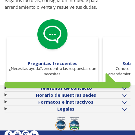
Paga tus facturas, consigna un inmueble para
arrendamiento o venta y resuelve tus dudas.
Preguntas frecuentes
Sobr
¿Necesitas ayuda?, encuentra las respuestas que
Conoce los
necesitas.
arrendamiento 
Teléfonos de contacto
Horario de nuestras sedes
Formatos e instructivos
Legales