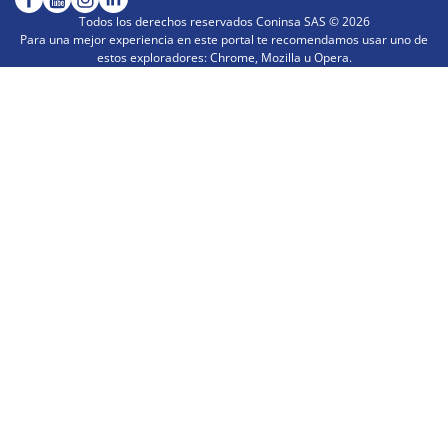
Todos los derechos reservados Coninsa SAS ©
2026
Para una mejor experiencia en este portal te recomendamos usar uno de
estos exploradores: Chrome, Mozilla u Opera.