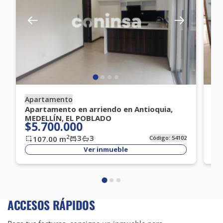
Apartamento
Ap
Apartamento en arriendo en Antioquia,
Ap
MEDELLÍN, EL POBLADO
ME
$5.700.000
$
3
3
2
107.00
m
Código:
54102
Ver inmueble
ACCESOS RÁPIDOS