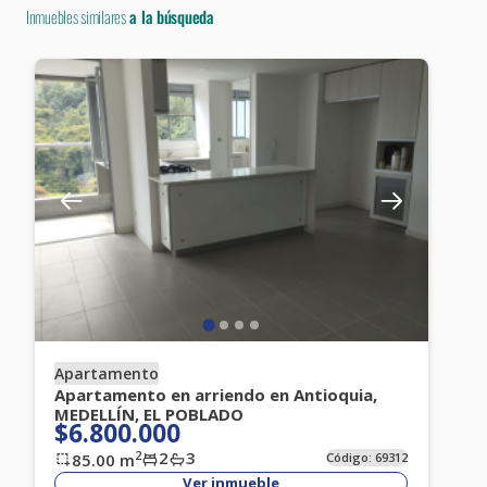
Inmuebles similares
a la búsqueda
Apartamento
Apartamento en arriendo en Antioquia,
MEDELLÍN, EL POBLADO
$6.800.000
2
3
2
85.00
m
Código:
69312
Ver inmueble