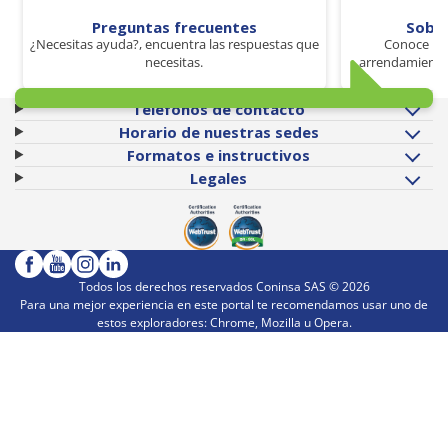
Preguntas frecuentes
Sobr
¿Necesitas ayuda?, encuentra las respuestas que
Conoce los
necesitas.
arrendamiento 
Teléfonos de contacto
Horario de nuestras sedes
Formatos e instructivos
Legales
Todos los derechos reservados Coninsa SAS ©
2026
Para una mejor experiencia en este portal te recomendamos usar uno de
estos exploradores: Chrome, Mozilla u Opera.