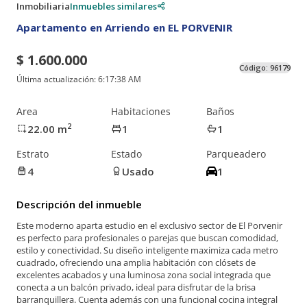
Inmobiliaria
Inmuebles similares
Apartamento en Arriendo en EL PORVENIR
$ 1.600.000
Código:
96179
Última actualización:
6:17:38 AM
Area
Habitaciones
Baños
2
22.00
m
1
1
Estrato
Estado
Parqueadero
4
Usado
1
Descripción del inmueble
Este moderno aparta estudio en el exclusivo sector de El Porvenir
es perfecto para profesionales o parejas que buscan comodidad,
estilo y conectividad. Su diseño inteligente maximiza cada metro
cuadrado, ofreciendo una amplia habitación con clósets de
excelentes acabados y una luminosa zona social integrada que
conecta a un balcón privado, ideal para disfrutar de la brisa
barranquillera. Cuenta además con una funcional cocina integral