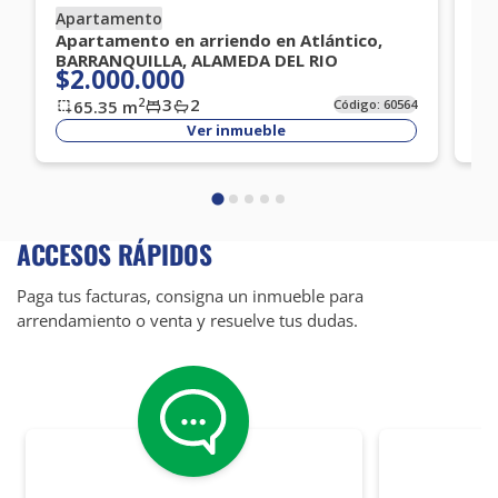
Apartamento
Ap
Apartamento en arriendo en Atlántico,
Ap
BARRANQUILLA, ALAMEDA DEL RIO
BA
$2.000.000
$
3
2
2
65.35
m
Código:
60564
Ver inmueble
ACCESOS RÁPIDOS
Paga tus facturas, consigna un inmueble para
arrendamiento o venta y resuelve tus dudas.