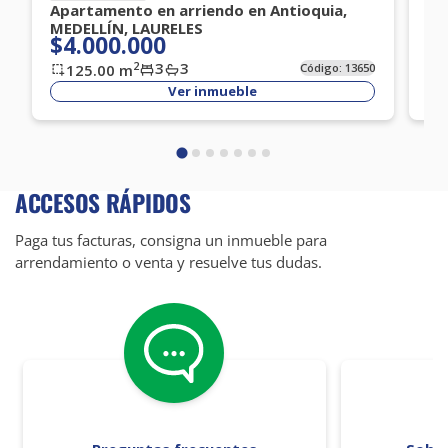
Apartamento en arriendo en Antioquia,
Ap
MEDELLÍN, LAURELES
EN
$4.000.000
$
3
3
2
125.00
m
Código:
13650
Ver inmueble
ACCESOS RÁPIDOS
Paga tus facturas, consigna un inmueble para
arrendamiento o venta y resuelve tus dudas.