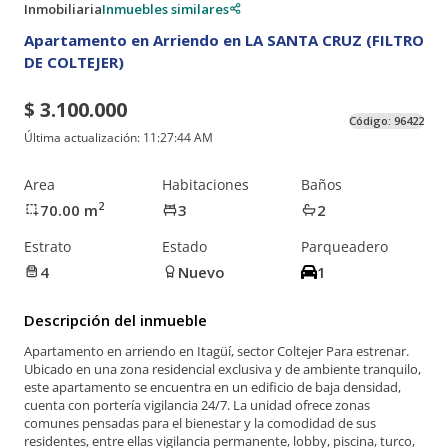
Inmobiliaria
Inmuebles similares
Apartamento en Arriendo en LA SANTA CRUZ (FILTRO
DE COLTEJER)
$ 3.100.000
Código:
96422
Última actualización:
11:27:44 AM
Area
Habitaciones
Baños
2
70.00
m
3
2
Estrato
Estado
Parqueadero
4
Nuevo
1
Descripción del inmueble
Apartamento en arriendo en Itagüí, sector Coltejer Para estrenar.
Ubicado en una zona residencial exclusiva y de ambiente tranquilo,
este apartamento se encuentra en un edificio de baja densidad,
cuenta con portería vigilancia 24/7. La unidad ofrece zonas
comunes pensadas para el bienestar y la comodidad de sus
residentes, entre ellas vigilancia permanente, lobby, piscina, turco,