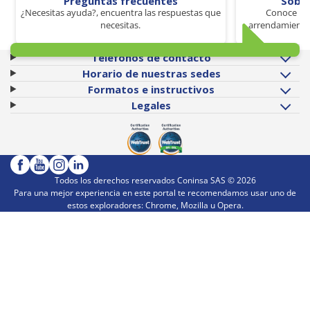
Preguntas frecuentes
Sobr
¿Necesitas ayuda?, encuentra las respuestas que
Conoce los
necesitas.
arrendamiento 
Teléfonos de contacto
Horario de nuestras sedes
Formatos e instructivos
Legales
Todos los derechos reservados Coninsa SAS ©
2026
Para una mejor experiencia en este portal te recomendamos usar uno de
estos exploradores: Chrome, Mozilla u Opera.