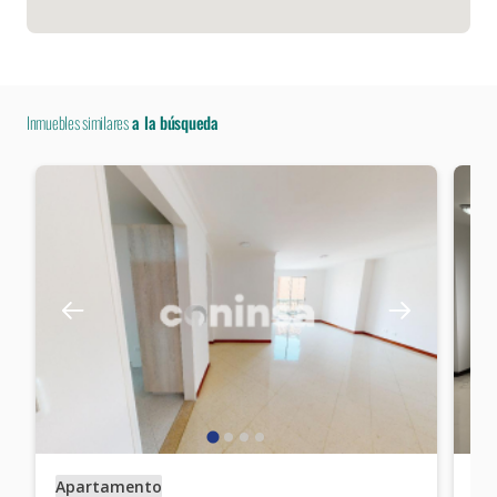
Inmuebles similares
a la búsqueda
Apartamento
Ap