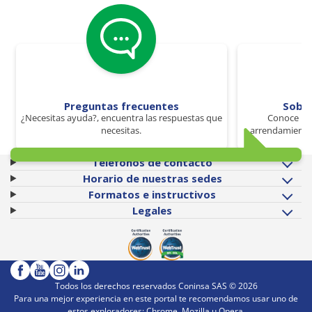
Preguntas frecuentes
Sobr
¿Necesitas ayuda?, encuentra las respuestas que
Conoce los
necesitas.
arrendamiento 
Teléfonos de contacto
Horario de nuestras sedes
Formatos e instructivos
Legales
Todos los derechos reservados Coninsa SAS ©
2026
Para una mejor experiencia en este portal te recomendamos usar uno de
estos exploradores: Chrome, Mozilla u Opera.